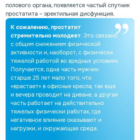
полового органа, появляется частый спутник
простатита – эректильная дисфункция.
К сожалению, простатит
стремительно молодеет
. Это связано
с общим снижением физической
активности и, наоборот, с физически
тяжелой работой во вредных условиях.
Получается, одна часть мужчин
старше 25 лет мало того, что
«врастает» в офисные кресла, так еще
и вечера проводит на диване; а другая
часть работает на действительно
тяжелых физически работах, где
негативное влияние оказывают и
нагрузки, и окружающая среда.