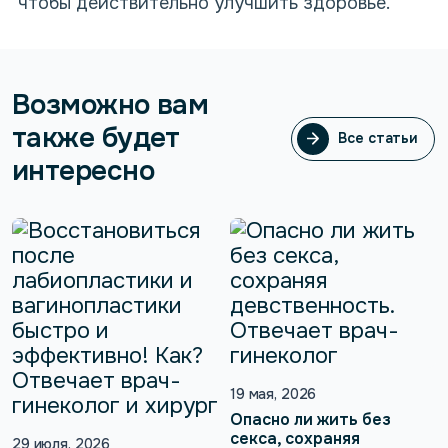
чтобы действительно улучшить здоровье.
Возможно вам
также будет
Все статьи
Все статьи
интересно
19 мая, 2026
Опасно ли жить без
секса, сохраняя
29 июля, 2026