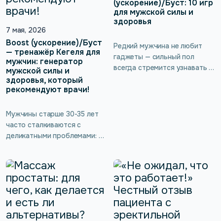
зонда.
вопросы, которые возникают
(ускорение)/Буст: 10 игр
для мужской силы и
до и после интимной
здоровья
пластики влагалища.
7 мая, 2026
Boost (ускорение)/Буст
Редкий мужчина не любит
— тренажёр Кегеля для
гаджеты — сильный пол
мужчин: генератор
всегда стремится узнавать и
мужской силы и
открывать для себя новое и
здоровья, который
рекомендуют врачи!
неизведанное. А уж если
такой девайс приносит
ощутимую пользу для
Мужчины старше 30-35 лет
сексуальности и мужского
часто сталкиваются с
здоровья, не требуя никаких
деликатными проблемами: от
жертв — как тут не
бесконечных позывов в
заинтересоваться!
туалет и недержания до
Интеллектуальный тренажёр
снижения либидо и
для интимных мышц kGoal
эректильной дисфункции. Но
Boost (ускорение)/Буст
мало кто знает, что многие
работает по принципу
нарушения в интимной сфере
обратной биологической
можно предотвратить и
связи без […]