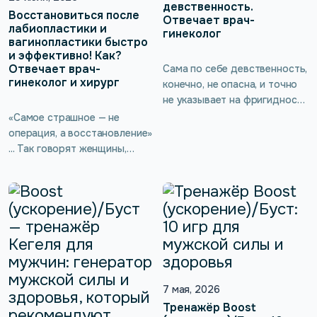
девственность.
Восстановиться после
Отвечает врач-
лабиопластики и
гинеколог
вагинопластики быстро
и эффективно! Как?
Отвечает врач-
Сама по себе девственность,
гинеколог и хирург
конечно, не опасна, и точно
не указывает на фригидность
или другие серьёзные
«Самое страшное — не
проблемы, однако есть
операция, а восстановление»
неочевидное последствие
... Так говорят женщины,
для здоровья — потеря
которые только планируют
тонуса интимных мышц.
лабиопластику или
Врач-гинеколог подробнее
вагинопластику. Не повлияет
расскажет о женской
ли операция на
сексуальности, а также о
чувствительность? И можно
тренажёре kGoal Boost
ли помочь организму
(ускорение)/Буст, который
восстановиться быстрее?
помогает выполнять
Вместе с врачом-
упражнения Кегеля без
гинекологом и хирургом
7 мая, 2026
введения вагинального
разбираем самые тревожные
Тренажёр Boost