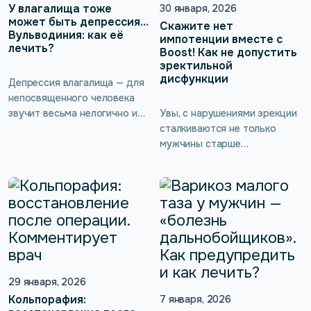
— и они участвуют в
У влагалища тоже
30 января, 2026
операций, какие […]
поддержании эрекции,
может быть депрессия…
Скажите нет
Вульводиния: как её
семяизвержении, работе
импотенции вместе с
лечить?
простаты […]
Boost! Как не допустить
эректильной
дисфункции
Депрессия влагалища — для
непосвященного человека
звучит весьма нелогично и
Увы, с нарушениями эрекции
непонятно. На самом деле
сталкиваются не только
подобное явление
мужчины старше
существует давно и даже
определённого возраста, эта
признано официальной
мужская беда может
медициной, которая
нагрянуть даже к
использует для него такое
относительно молодому
определение, как
человеку. Если ослаблены
вульводиния. В статье
мышцы тазового дна,
рассказываем, о какой
импотенция проявляется так
депрессии идёт речь и как
или иначе, и здесь без
она проявляется.
профессиональных советов
29 января, 2026
врача и правильного лечения
Кольпорафия:
7 января, 2026