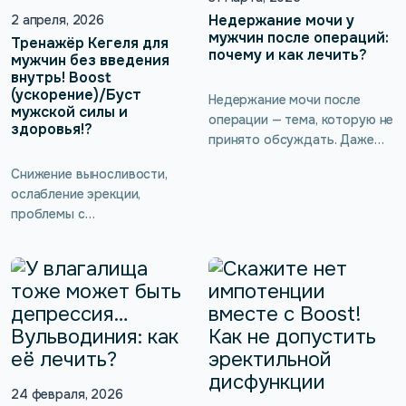
врача нередко могут
неудобным.
Недержание мочи у
2 апреля, 2026
игнорироваться, например,
мужчин после операций:
Тренажёр Кегеля для
почему и как лечить?
когда назначается
мужчин без введения
внутрь! Boost
аппаратное лечение
(ускорение)/Буст
импотенции. Реально ли
Недержание мочи после
мужской силы и
победить это состояние в
операции — тема, которую не
здоровья!?
домашних условиях? При чём
принято обсуждать. Даже
здесь мышцы тазового дна и
если проблема есть, её
Снижение выносливости,
существуют […]
часто скрывают от близких, а
ослабление эрекции,
иногда даже от врача.
проблемы с
Кажется, что это слишком
мочеиспусканием редко
личное, слишком неловкое.
происходят внезапно. Чаще
Нередко с этим
всего это постепенный
сталкиваются мужчины
сигнал о том, что организму
после операций на
нужна поддержка. И одна из
предстательной железе,
причин может быть совсем
мочевом пузыре или других
не там, где её обычно ищут.
органах малого таза.
Речь о мышцах тазового дна.
Разберёмся, почему
Да, у мужчин они тоже есть
24 февраля, 2026
возникает недержание после