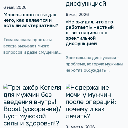
устранить с помощью
современных тренажёров
6 мая, 2026
Кегеля. Такие тренировки
Массаж простаты: для
6 мая, 2026
помогают укрепить и
чего, как делается и
«Не ожидал, что это
есть ли альтернативы?
вернуть силы мышцам
работает!» Честный
тазового дна, нормализовать
отзыв пациента с
эректильной
мочеиспускание, вернуть
Тема массажа простаты
дисфункцией
сексуальное […]
всегда вызывает много
вопросов и даже смущения.
Эректильная дисфункция –
Между тем это эффективный
проблема, которую мужчины
способ поддержания
не хотят обсуждать.
мужского здоровья, который
Истинных цифр её
помогает улучшить
распространенности не
кровообращение, повысить
знает никто. Для мужчины,
потенцию и предотвратить
хоть старше 50 лет, хоть
неприятные заболевания. Но
моложе, это –
не всем комфортно
исключительно болезненная
обращаться за такой
тема! И даже если он
процедурой к врачу, да и
доходит до уролога или
самостоятельное
андролога, советы
31 марта, 2026
выполнение может быть