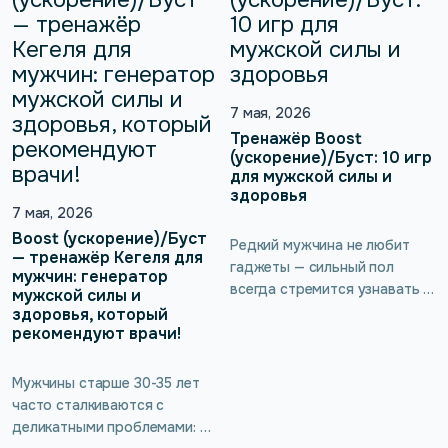
ли операция на
сексуальности, а также о
чувствительность? И можно
тренажёре kGoal Boost
ли помочь организму
(ускорение)/Буст, который
восстановиться быстрее?
помогает выполнять
Вместе с врачом-
упражнения Кегеля без
гинекологом и хирургом
7 мая, 2026
введения вагинального
разбираем самые тревожные
Тренажёр Boost
зонда.
вопросы, которые возникают
(ускорение)/Буст: 10 игр
для мужской силы и
до и после интимной
здоровья
пластики влагалища.
7 мая, 2026
Boost (ускорение)/Буст
Редкий мужчина не любит
— тренажёр Кегеля для
гаджеты — сильный пол
мужчин: генератор
всегда стремится узнавать и
мужской силы и
открывать для себя новое и
здоровья, который
рекомендуют врачи!
неизведанное. А уж если
такой девайс приносит
ощутимую пользу для
Мужчины старше 30-35 лет
сексуальности и мужского
часто сталкиваются с
здоровья, не требуя никаких
деликатными проблемами: от
жертв — как тут не