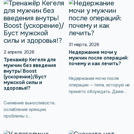
знает никто. Для мужчины,
потенцию и предотвратить
хоть старше 50 лет, хоть
неприятные заболевания. Но
моложе, это –
не всем комфортно
исключительно болезненная
обращаться за такой
тема! И даже если он
процедурой к врачу, да и
доходит до уролога или
самостоятельное
андролога, советы
31 марта, 2026
выполнение может быть
врача нередко могут
неудобным.
Недержание мочи у
2 апреля, 2026
игнорироваться, например,
мужчин после операций:
Тренажёр Кегеля для
почему и как лечить?
когда назначается
мужчин без введения
внутрь! Boost
аппаратное лечение
(ускорение)/Буст
импотенции. Реально ли
Недержание мочи после
мужской силы и
победить это состояние в
операции — тема, которую не
здоровья!?
домашних условиях? При чём
принято обсуждать. Даже
здесь мышцы тазового дна и
если проблема есть, её
Снижение выносливости,
существуют […]
часто скрывают от близких, а
ослабление эрекции,
иногда даже от врача.
проблемы с
Кажется, что это слишком
мочеиспусканием редко
личное, слишком неловкое.
происходят внезапно. Чаще
Нередко с этим