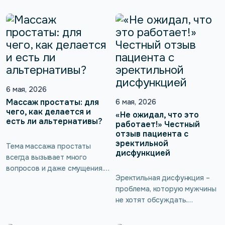
бесконечных позывов в
заинтересоваться!
туалет и недержания до
Интеллектуальный тренажёр
снижения либидо и
для интимных мышц kGoal
эректильной дисфункции. Но
Boost (ускорение)/Буст
мало кто знает, что многие
работает по принципу
нарушения в интимной сфере
обратной биологической
можно предотвратить и
связи без […]
устранить с помощью
современных тренажёров
6 мая, 2026
Кегеля. Такие тренировки
Массаж простаты: для
6 мая, 2026
помогают укрепить и
чего, как делается и
«Не ожидал, что это
есть ли альтернативы?
вернуть силы мышцам
работает!» Честный
тазового дна, нормализовать
отзыв пациента с
эректильной
мочеиспускание, вернуть
Тема массажа простаты
дисфункцией
сексуальное […]
всегда вызывает много
вопросов и даже смущения.
Эректильная дисфункция –
Между тем это эффективный
проблема, которую мужчины
способ поддержания
не хотят обсуждать.
мужского здоровья, который
Истинных цифр её
помогает улучшить
распространенности не
кровообращение, повысить