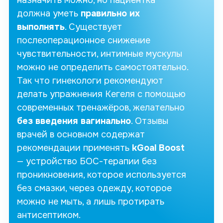
назначить можно, но пациентка
должна уметь
правильно их
выполнять
. Существует
послеоперационное снижение
чувствительности,
интимные
мускулы
можно не определить самостоятельно.
Так что гинекологи рекомендуют
делать упражнения
Кегеля
с помощью
современных тренажёров, желательно
без введения
вагинально
.
Отзывы
врачей
в основном содержат
рекомендации применять
kGoal Boost
— устройство БОС-терапии
без
проникновения
, которое используется
без смазки
,
через одежду
, которое
можно
не мыть
, а лишь протирать
антисептиком.