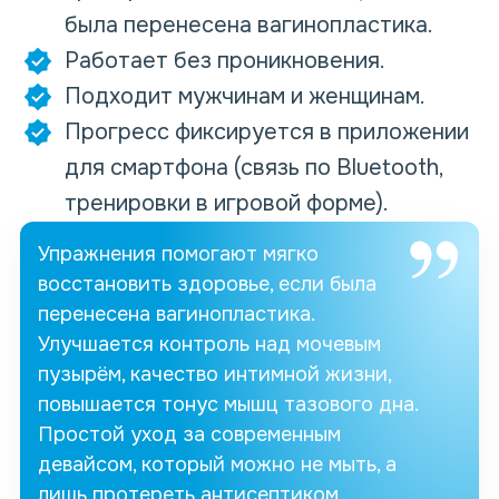
была перенесена вагинопластика.
Работает без проникновения.
Подходит мужчинам и женщинам.
Прогресс фиксируется в приложении
для смартфона (связь по Bluetooth,
тренировки в игровой форме).
Упражнения
помогают
мягко
восстановить здоровье, если была
перенесена
вагинопластика
.
Улучшается контроль над мочевым
пузырём, качество интимной жизни,
повышается тонус мышц тазового дна.
Простой уход за современным
девайсом, который можно
не мыть
, а
лишь протереть антисептиком,