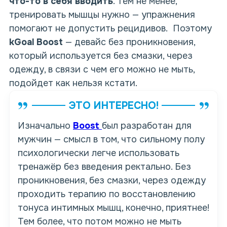
что-то в себя вводить
. Тем не менее,
тренировать мышцы нужно —
упражнения
помогают
не допустить рецидивов. Поэтому
kGoal Boost
— девайс
без проникновения
,
который используется
без смазки
,
через
одежду
, в связи с чем его можно
не мыть
,
подойдет как нельзя кстати.
ЭТО ИНТЕРЕСНО!
Изначально
Boost
был разработан для
мужчин — смысл в том, что сильному полу
психологически легче использовать
тренажёр
без введения
ректально.
Без
проникновения
,
без смазки
,
через одежду
проходить терапию по восстановлению
тонуса интимных мышц, конечно, приятнее!
Тем более, что потом можно
не мыть