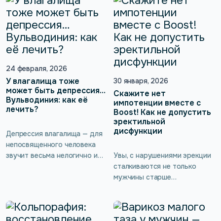
всего это постепенный
сталкиваются мужчины
сигнал о том, что организму
после операций на
нужна поддержка. И одна из
предстательной железе,
причин может быть совсем
мочевом пузыре или других
не там, где её обычно ищут.
органах малого таза.
Речь о мышцах тазового дна.
Разберёмся, почему
Да, у мужчин они тоже есть
24 февраля, 2026
возникает недержание после
— и они участвуют в
У влагалища тоже
30 января, 2026
операций, какие […]
поддержании эрекции,
может быть депрессия…
Скажите нет
Вульводиния: как её
семяизвержении, работе
импотенции вместе с
лечить?
простаты […]
Boost! Как не допустить
эректильной
дисфункции
Депрессия влагалища — для
непосвященного человека
звучит весьма нелогично и
Увы, с нарушениями эрекции
непонятно. На самом деле
сталкиваются не только
подобное явление
мужчины старше
существует давно и даже
определённого возраста, эта
признано официальной
мужская беда может
медициной, которая
нагрянуть даже к
использует для него такое
относительно молодому