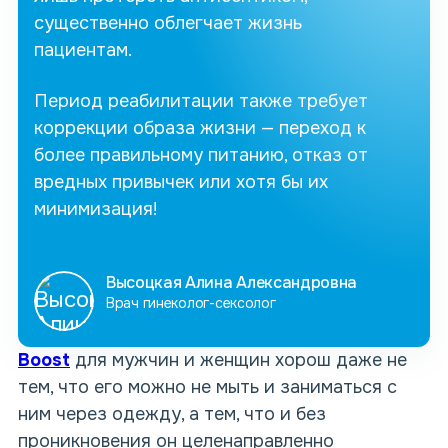
существенно облегчает жизнь
пациентам.
Период реабилитации также требует
коррекции образа жизни — переход к
более правильному питанию, отказ от
вредных привычек или хотя бы их
минимизация!
Высоцкая Алина Александровна
Врач гинеколог-сексолог
Boost
для мужчин и женщин хорош даже не
тем, что его можно
не мыть
и заниматься с
ним через одежду, а тем, что и без
проникновения он целенаправленно