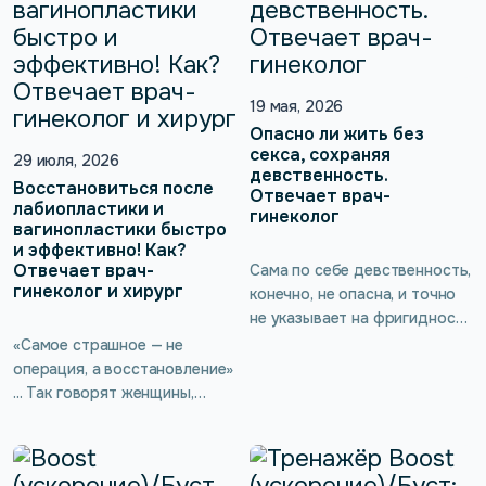
19 мая, 2026
Опасно ли жить без
секса, сохраняя
29 июля, 2026
девственность.
Восстановиться после
Отвечает врач-
лабиопластики и
гинеколог
вагинопластики быстро
и эффективно! Как?
Отвечает врач-
Сама по себе девственность,
гинеколог и хирург
конечно, не опасна, и точно
не указывает на фригидность
или другие серьёзные
«Самое страшное — не
проблемы, однако есть
операция, а восстановление»
неочевидное последствие
... Так говорят женщины,
для здоровья — потеря
которые только планируют
тонуса интимных мышц.
лабиопластику или
Врач-гинеколог подробнее
вагинопластику. Не повлияет
расскажет о женской