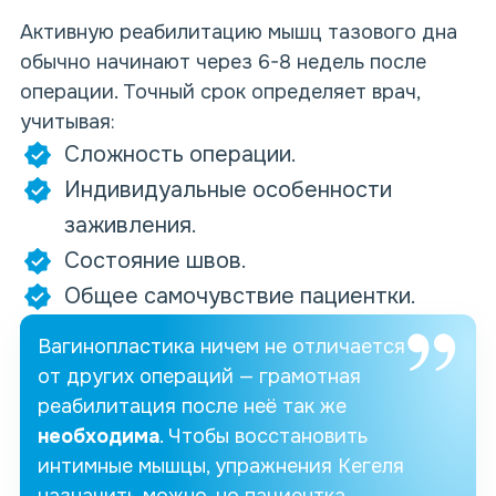
Активную реабилитацию
мышц тазового дна
обычно начинают через 6-8 недель после
операции. Точный срок определяет врач,
учитывая:
Сложность операции.
Индивидуальные особенности
заживления.
Состояние швов.
Общее самочувствие пациентки.
Вагинопластика
ничем не отличается
от других операций — грамотная
реабилитация после неё так же
необходима
. Чтобы восстановить
интимные мышцы
,
упражнения Кегеля