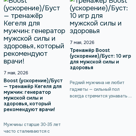
Врач-гинеколог подробнее
вагинопластику. Не повлияет
расскажет о женской
ли операция на
сексуальности, а также о
чувствительность? И можно
тренажёре kGoal Boost
ли помочь организму
(ускорение)/Буст, который
восстановиться быстрее?
помогает выполнять
Вместе с врачом-
упражнения Кегеля без
гинекологом и хирургом
7 мая, 2026
введения вагинального
разбираем самые тревожные
Тренажёр Boost
зонда.
вопросы, которые возникают
(ускорение)/Буст: 10 игр
для мужской силы и
до и после интимной
здоровья
пластики влагалища.
7 мая, 2026
Boost (ускорение)/Буст
Редкий мужчина не любит
— тренажёр Кегеля для
гаджеты — сильный пол
мужчин: генератор
всегда стремится узнавать и
мужской силы и
открывать для себя новое и
здоровья, который
рекомендуют врачи!
неизведанное. А уж если
такой девайс приносит
ощутимую пользу для
Мужчины старше 30-35 лет
сексуальности и мужского
часто сталкиваются с