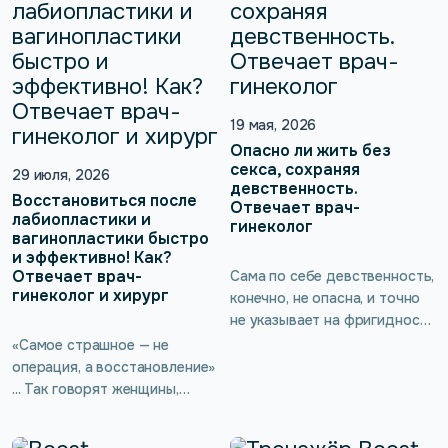
19 мая, 2026
Опасно ли жить без
секса, сохраняя
29 июля, 2026
девственность.
Восстановиться после
Отвечает врач-
лабиопластики и
гинеколог
вагинопластики быстро
и эффективно! Как?
Отвечает врач-
Сама по себе девственность,
гинеколог и хирург
конечно, не опасна, и точно
не указывает на фригидность
или другие серьёзные
«Самое страшное — не
проблемы, однако есть
операция, а восстановление»
неочевидное последствие
... Так говорят женщины,
для здоровья — потеря
которые только планируют
тонуса интимных мышц.
лабиопластику или