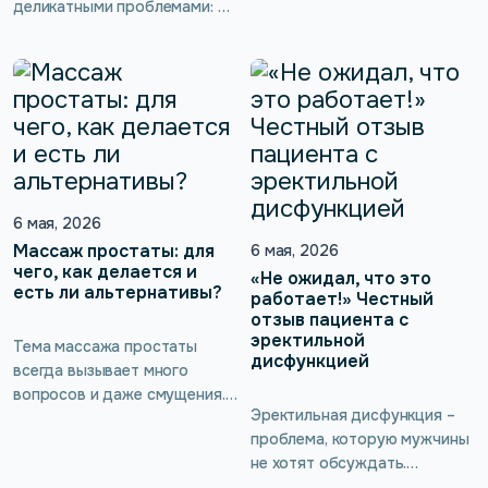
здоровья, не требуя никаких
деликатными проблемами: от
жертв — как тут не
бесконечных позывов в
заинтересоваться!
туалет и недержания до
Интеллектуальный тренажёр
снижения либидо и
для интимных мышц kGoal
эректильной дисфункции. Но
Boost (ускорение)/Буст
мало кто знает, что многие
работает по принципу
нарушения в интимной сфере
обратной биологической
можно предотвратить и
связи без […]
устранить с помощью
современных тренажёров
6 мая, 2026
Кегеля. Такие тренировки
Массаж простаты: для
6 мая, 2026
помогают укрепить и
чего, как делается и
«Не ожидал, что это
есть ли альтернативы?
вернуть силы мышцам
работает!» Честный
тазового дна, нормализовать
отзыв пациента с
эректильной
мочеиспускание, вернуть
Тема массажа простаты
дисфункцией
сексуальное […]
всегда вызывает много
вопросов и даже смущения.
Эректильная дисфункция –
Между тем это эффективный
проблема, которую мужчины
способ поддержания
не хотят обсуждать.
мужского здоровья, который
Истинных цифр её