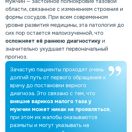
мужчин — застойное полнокровие тазовой
области, связанное с изменением строения и
формы сосудов. При всем современном
уровне развития медицины, эта патология до
сих пор остается малоизученной, что
осложняет её раннюю диагностику
и
значительно ухудшает первоначальный
прогноз.
Зачастую пациенты проходят очень
долгий путь от первого обращения к
врачу до постановки верного
диагноза. Это связано с тем, что
внешне варикоз малого таза у
мужчин может никак не проявляться
,
при этом их жалобы оказываются
размыты и могут указывать на