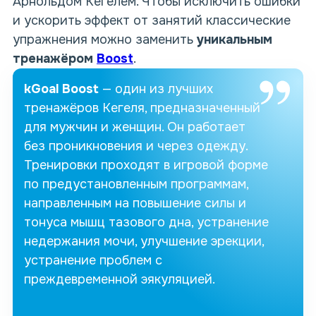
Арнольдом Кегелем. Чтобы исключить ошибки
и ускорить эффект от занятий классические
упражнения можно заменить
уникальным
тренажёром
Boost
.
kGoal Boost
— один из лучших
тренажёров Кегеля, предназначенный
для мужчин и женщин. Он работает
без проникновения и через одежду.
Тренировки проходят в игровой форме
по предустановленным программам,
направленным на повышение силы и
тонуса мышц тазового дна, устранение
недержания мочи, улучшение эрекции,
устранение проблем с
преждевременной эякуляцией.