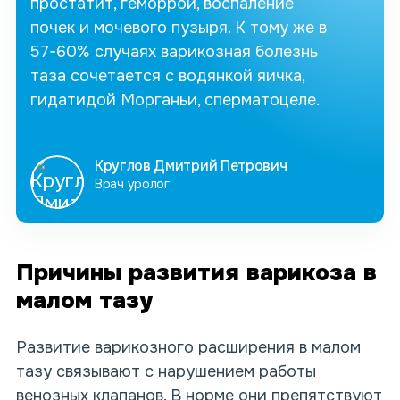
простатит, геморрой, воспаление
почек и мочевого пузыря. К тому же в
57-60% случаях варикозная болезнь
таза сочетается с водянкой яичка,
гидатидой Морганьи, сперматоцеле.
Круглов Дмитрий Петрович
Врач уролог
Причины развития варикоза в
малом тазу
Развитие варикозного расширения в малом
тазу связывают с нарушением работы
венозных клапанов. В норме они препятствуют