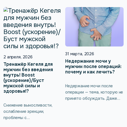
помогает улучшить
распространенности не
кровообращение, повысить
знает никто. Для мужчины,
потенцию и предотвратить
хоть старше 50 лет, хоть
неприятные заболевания. Но
моложе, это –
не всем комфортно
исключительно болезненная
обращаться за такой
тема! И даже если он
процедурой к врачу, да и
доходит до уролога или
самостоятельное
андролога, советы
выполнение может быть
31 марта, 2026
врача нередко могут
неудобным.
2 апреля, 2026
Недержание мочи у
игнорироваться, например,
Тренажёр Кегеля для
мужчин после операций:
когда назначается
мужчин без введения
почему и как лечить?
внутрь! Boost
аппаратное лечение
(ускорение)/Буст
импотенции. Реально ли
мужской силы и
Недержание мочи после
победить это состояние в
здоровья!?
операции — тема, которую не
домашних условиях? При чём
принято обсуждать. Даже
здесь мышцы тазового дна и
если проблема есть, её
Снижение выносливости,
существуют […]
часто скрывают от близких, а
ослабление эрекции,
иногда даже от врача.
проблемы с
Кажется, что это слишком
мочеиспусканием редко