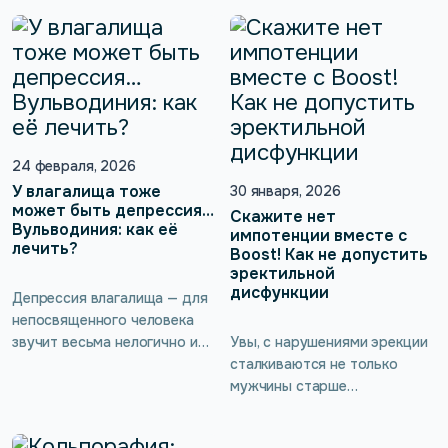
личное, слишком неловкое.
происходят внезапно. Чаще
Нередко с этим
всего это постепенный
сталкиваются мужчины
сигнал о том, что организму
после операций на
нужна поддержка. И одна из
предстательной железе,
причин может быть совсем
мочевом пузыре или других
не там, где её обычно ищут.
органах малого таза.
Речь о мышцах тазового дна.
Разберёмся, почему
Да, у мужчин они тоже есть
24 февраля, 2026
возникает недержание после
— и они участвуют в
У влагалища тоже
30 января, 2026
операций, какие […]
поддержании эрекции,
может быть депрессия…
Скажите нет
Вульводиния: как её
семяизвержении, работе
импотенции вместе с
лечить?
простаты […]
Boost! Как не допустить
эректильной
дисфункции
Депрессия влагалища — для
непосвященного человека
звучит весьма нелогично и
Увы, с нарушениями эрекции
непонятно. На самом деле
сталкиваются не только
подобное явление
мужчины старше
существует давно и даже
определённого возраста, эта
признано официальной
мужская беда может