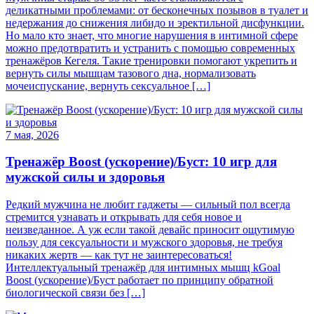
деликатными проблемами: от бесконечных позывов в туалет и
недержания до снижения либидо и эректильной дисфункции.
Но мало кто знает, что многие нарушения в интимной сфере
можно предотвратить и устранить с помощью современных
тренажёров Кегеля. Такие тренировки помогают укрепить и
вернуть силы мышцам тазового дна, нормализовать
мочеиспускание, вернуть сексуальное […]
7 мая, 2026
Тренажёр Boost (ускорение)/Буст: 10 игр для
мужской силы и здоровья
Редкий мужчина не любит гаджеты — сильный пол всегда
стремится узнавать и открывать для себя новое и
неизведанное. А уж если такой девайс приносит ощутимую
пользу для сексуальности и мужского здоровья, не требуя
никаких жертв — как тут не заинтересоваться!
Интеллектуальный тренажёр для интимных мышц kGoal
Boost (ускорение)/Буст работает по принципу обратной
биологической связи без […]