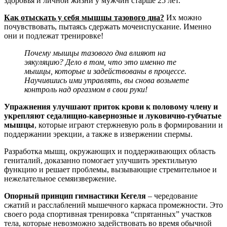
здоровья и личной жизни у мужчин старше 25 лет.
Как отыскать у себя мышцы тазового дна?
Их можно
почувствовать, пытаясь сдержать мочеиспускание. Именно
они и подлежат тренировке!
Почему мышцы тазового дна влияют на
эякуляцию? Дело в том, что это именно те
мышцы, которые и задействованы в процессе.
Научившись ими управлять, вы снова возьмете
контроль над оргазмом в свои руки!
Упражнения улучшают приток крови к половому члену и
укрепляют седалищно-кавернозные и луковично-губчатые
мышцы
, которые играют стержневую роль в формировании и
поддержании эрекции, а также в извержении спермы.
Разработка мышц, окружающих и поддерживающих область
гениталий, доказанно помогает улучшить эректильную
функцию и решает проблемы, вызывающие стремительное и
нежелательное семяизвержение.
Опорный принцип гимнастики Кегеля
– чередование
сжатий и расслаблений мышечного каркаса промежности. Это
своего рода спортивная тренировка “спрятанных” участков
тела, которые невозможно задействовать во время обычной