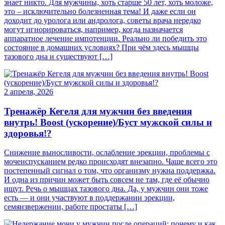
знает никто. Для мужчины, хоть старше 50 лет, хоть моложе,
это – исключительно болезненная тема! И даже если он
доходит до уролога или андролога, советы врача нередко
могут игнорироваться, например, когда назначается
аппаратное лечение импотенции. Реально ли победить это
состояние в домашних условиях? При чём здесь мышцы
тазового дна и существуют […]
2 апреля, 2026
Тренажёр Кегеля для мужчин без введения
внутрь! Boost (ускорение)/Буст мужской силы и
здоровья!?
Снижение выносливости, ослабление эрекции, проблемы с
мочеиспусканием редко происходят внезапно. Чаще всего это
постепенный сигнал о том, что организму нужна поддержка.
И одна из причин может быть совсем не там, где её обычно
ищут. Речь о мышцах тазового дна. Да, у мужчин они тоже
есть — и они участвуют в поддержании эрекции,
семяизвержении, работе простаты […]