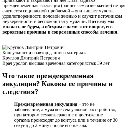
привыкают и закрывают на нее глаза. Однако
преждевременная эякуляция (раннее семяизвержение) не зря
считается социальной проблемой – она лишает чувства
удовлетворенности половой жизнью и служит источником
неуверенности и беспокойства у мужчин.
Поэтому мы
молчать не будем, а обсудим с вами этот вопрос, его
вероятные причины и современные способы лечения.
Консультант и соавтор данного материала
Круглов Дмитрий Петрович
Врач уролог, высшая врачебная категория
стаж 39 лет
Что такое преждевременная
эякуляция? Каковы ее причины
и
следствия?
Преждевременная эякуляция
– это не
заболевание, а мужское сексуальное расстройство,
при котором семяизвержение и достижение
оргазма происходят до коитуса или в течение от 30
секунд до 2 минут после его начала.