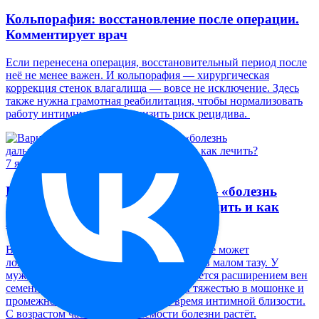
Кольпорафия: восстановление после операции.
Комментирует врач
Если перенесена операция, восстановительный период после
неё не менее важен. И кольпорафия — хирургическая
коррекция стенок влагалища — вовсе не исключение. Здесь
также нужна грамотная реабилитация, чтобы нормализовать
работу интимных мышц, снизить риск рецидива.
7 января, 2026
Варикоз малого таза у мужчин — «болезнь
дальнобойщиков». Как предупредить и как
лечить?
Варикоз — серьёзное заболевание, которое может
локализоваться не только на ногах, но и в малом тазу. У
мужчин патология в основном проявляется расширением вен
семенного канатика, дискомфортом и тяжестью в мошонке и
промежности, болезненностью во время интимной близости.
С возрастом частота встречаемости болезни растёт.