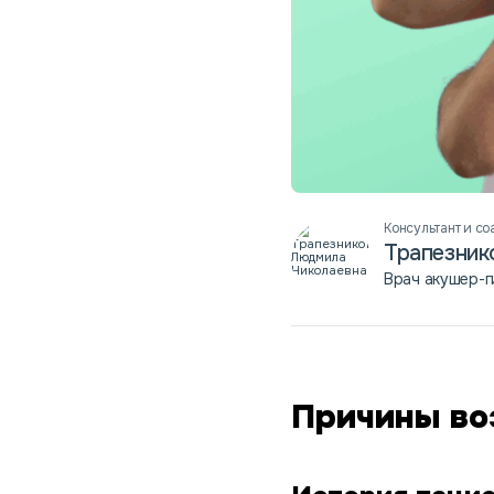
Консультант и со
Трапезник
Врач акушер-г
Причины во