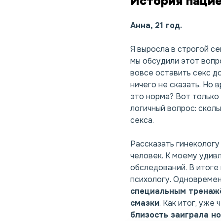
История паци
Анна, 21 год.
Я выросла в строгой с
мы обсудили этот вопро
вовсе оставить секс до
ничего не сказать. Но 
это норма? Вот только 
логичный вопрос: сколь
секса.
Рассказать гинекологу
человек. К моему удив
обследований. В итоге
психологу. Одновреме
специальным тренаж
смазки
.
Как итог, уже 
близость заиграла н