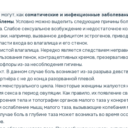
 могут, как
соматические и инфекционные заболеван
блемы
. Условно можно выделить следующие причины бол
а. Слабое сексуальное возбуждение и недостаточное к
зки, например, вызванное дефицитом эстрогенов, приво
асти входа во влагалища и его стенок.
истой влагалища. Нередко является следствием неправи
льзования пенок, контрацептивных кремов, презервативо
офлоры из-за несоблюдения гигиены.
т. В данном случае боль возникает из-за разрыва девст
ртнёра с не до конца разорванной плевой.
 менструального цикла. Некоторые женщины жалуются 
 секса в период овуляции. Как правило, их появление с
роения тела и топографии органов малого таза у конкре
 ослабление мышц малого таза, вызывающие колебания м
случае боль в глубине таза может возникать во время ос
в.