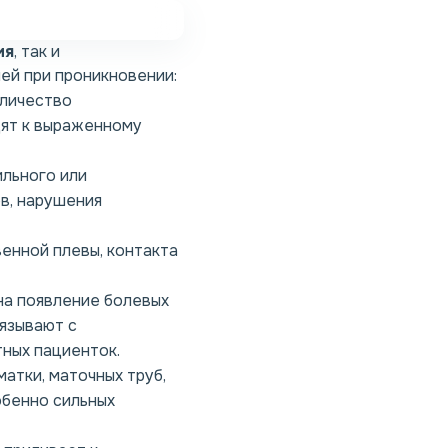
ия
, так и
ей при проникновении:
оличество
дят к выраженному
льного или
в, нарушения
венной плевы, контакта
на появление болевых
вязывают с
тных пациенток.
атки, маточных труб,
обенно сильных