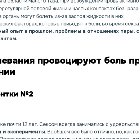
 в области малого таза. При возбуждении кровь активно
ерегулярной половой жизни и частых контактах без “разр
органы могут болеть из-за застоя жидкости в них.
еских факторах, которые приводят к боли, во время секса,
ный опыт в прошлом, проблемы в отношениях пары, с
 актом.
левания провоцируют боль п
нии
ентки №2
ке почти 12 лет. Сексом всегда занимались с удовольст
и и эксперименты
. Вообщем всё было отлично, но, как г