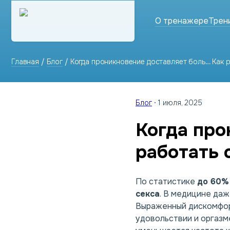
О тренажере
Трен
Главная
/
Блог
/
Когда проникновение доставляет боль… Как 
Блог
1 июля, 2025
Когда про
работать 
По статистике
до 60%
секса
. В медицине да
Выраженный дискомфор
удовольствии и оргазме