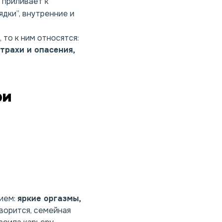
 приливает к
ядки”, внутренние и
 то к ним относятся:
трахи и опасения,
ри
вием:
яркие оргазмы,
оворится, семейная