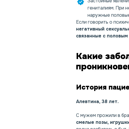
Застойные явления
гениталиям. При н
наружные половые 
Если говорить о психич
негативный сексуаль
связанные с половым
Какие забо
проникнове
История паци
Алевтина, 38 лет.
С мужем прожили в бра
смелые позы, игрушк