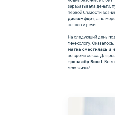
лодка разбилась о быт.
зарабатывала деньги, 
первой близости возни
дискомфорт
, а по ме
не шло и речи.
На следующий день под
гинекологу. Оказалось,
матка сместилась и 
во время секса. Для 
тренажёр Boost
. Все
мою жизнь!