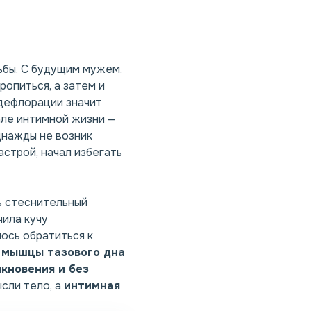
ьбы. С будущим мужем,
ропиться, а затем и
 дефлорации значит
чале интимной жизни —
днажды не возник
астрой, начал избегать
ь стеснительный
чила кучу
лось обратиться к
 мышцы тазового дна
икновения
и
без
ысли тело, а
интимная