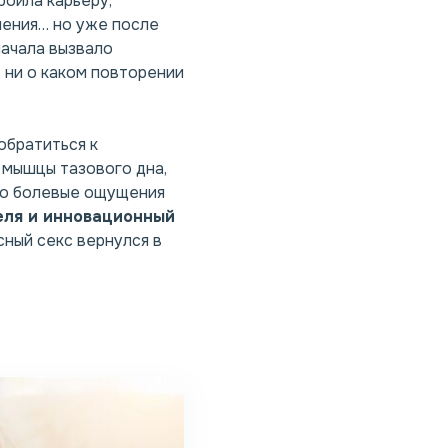
роила карьеру,
шения… но уже после
начала вызвало
, ни о каком повторении
обратиться к
и мышцы тазового дна,
ало болевые ощущения
еля и инновационный
сный секс вернулся в