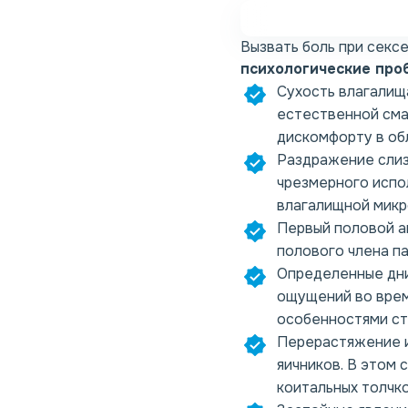
Вызвать боль при сексе
психологические про
Сухость влагалищ
естественной сма
дискомфорту в обл
Раздражение слиз
чрезмерного испо
влагалищной микр
Первый половой ак
полового члена па
Определенные дни
ощущений во время
особенностями ст
Перерастяжение и
яичников. В этом 
коитальных толчко