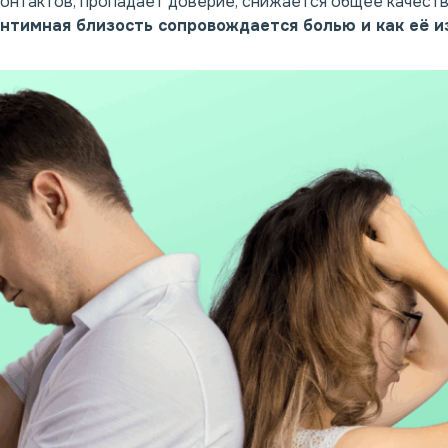
онтактов, пропадает доверие, снижается общее качеств
интимная
близость сопровождается болью и как её 