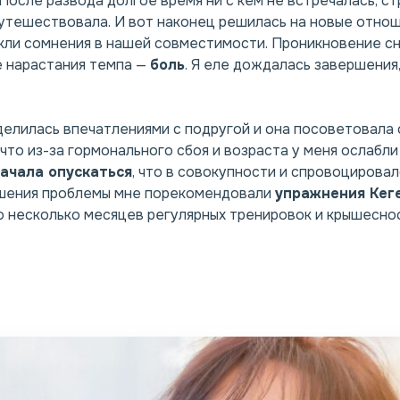
 После развода долгое время ни с кем не встречалась, ст
путешествовала. И вот наконец решилась на новые отно
кли сомнения в нашей совместимости. Проникновение с
ре нарастания темпа —
боль
. Я еле дождалась завершения
елилась впечатлениями с подругой и она посоветовала 
 что из-за гормонального сбоя и возраста у меня ослабл
начала опускаться
, что в совокупности и спровоциров
решения проблемы мне порекомендовали
упражнения Кег
го несколько месяцев регулярных тренировок и крышесно