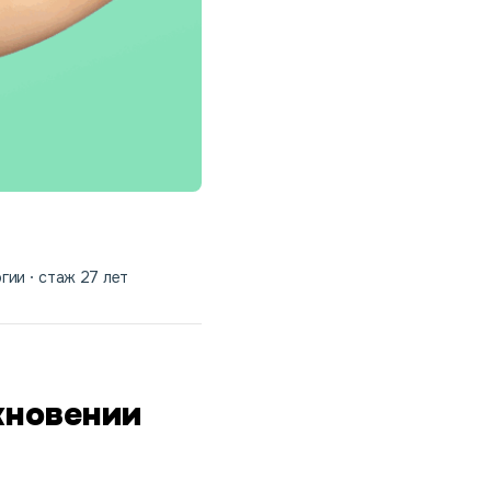
огии
стаж 27 лет
кновении