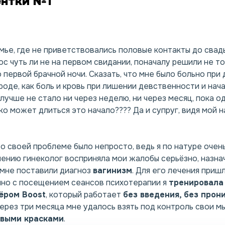
ентки
№1
емье, где не приветствовались половые контакты до свад
с чуть ли не на первом свидании, поначалу решили не то
 первой брачной ночи. Сказать, что мне было больно при
вроде, как боль и кровь при лишении девственности и на
лучше не стало ни через неделю, ни через месяц, пока о
ко может длиться это начало???? Да и супруг, видя мой н
 о своей проблеме было непросто, ведь я по натуре очен
лению гинеколог восприняла мои жалобы серьёзно, назна
 мне поставили диагноз
вагинизм
. Для его лечения приш
нно с посещением сеансов психотерапии я
тренировала
ёром Boost
, который работает
без введения
,
без прон
через три месяца мне удалось взять под контроль свои м
овыми красками
.