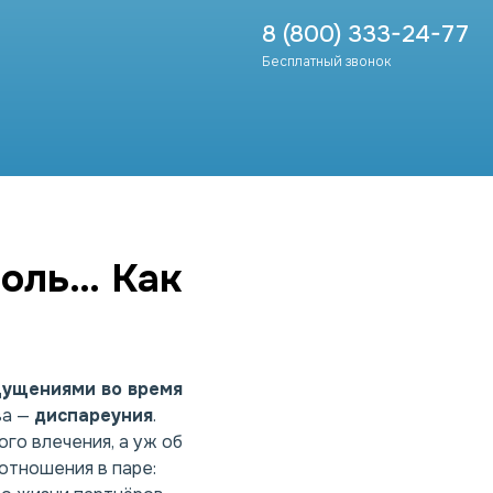
8 (800) 333-24-77
Бесплатный звонок
боль… Как
щущениями во время
ва —
диспареуния
.
го влечения, а уж об
 отношения в паре: