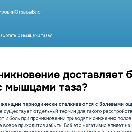
ировки
Отзывы
Блог
работать с мышцами таза?
никновение доставляет 
с мышцами таза?
 женщин периодически сталкиваются с болевыми о
же существует отдельный термин для такого расстройст
т и боль при
проникновении
приводят к снижению полово
 вовсе приходится забыть. Всё это негативно влияет на