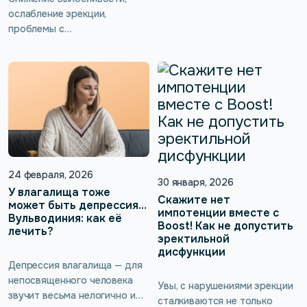
существуют […]
часто скрывают от близких, а
ослабление эрекции,
иногда даже от врача.
проблемы с
Кажется, что это слишком
мочеиспусканием редко
личное, слишком неловкое.
происходят внезапно. Чаще
Нередко с этим
всего это постепенный
сталкиваются мужчины
сигнал о том, что организму
после операций на
нужна поддержка. И одна из
предстательной железе,
причин может быть совсем
мочевом пузыре или других
не там, где её обычно ищут.
органах малого таза.
Речь о мышцах тазового дна.
Разберёмся, почему
Да, у мужчин они тоже есть
возникает недержание после
24 февраля, 2026
— и они участвуют в
30 января, 2026
операций, какие […]
У влагалища тоже
поддержании эрекции,
Скажите нет
может быть депрессия…
семяизвержении, работе
импотенции вместе с
Вульводиния: как её
простаты […]
Boost! Как не допустить
лечить?
эректильной
дисфункции
Депрессия влагалища — для
непосвященного человека
Увы, с нарушениями эрекции
звучит весьма нелогично и
сталкиваются не только