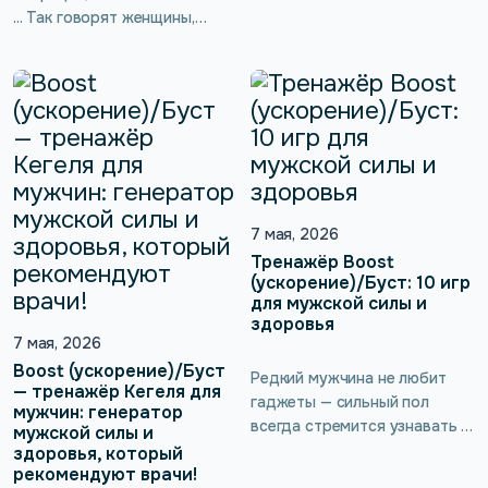
неочевидное последствие
... Так говорят женщины,
для здоровья — потеря
которые только планируют
тонуса интимных мышц.
лабиопластику или
Врач-гинеколог подробнее
вагинопластику. Не повлияет
расскажет о женской
ли операция на
сексуальности, а также о
чувствительность? И можно
тренажёре kGoal Boost
ли помочь организму
(ускорение)/Буст, который
восстановиться быстрее?
помогает выполнять
Вместе с врачом-
упражнения Кегеля без
гинекологом и хирургом
7 мая, 2026
введения вагинального
разбираем самые тревожные
Тренажёр Boost
зонда.
вопросы, которые возникают
(ускорение)/Буст: 10 игр
для мужской силы и
до и после интимной
здоровья
пластики влагалища.
7 мая, 2026
Boost (ускорение)/Буст
Редкий мужчина не любит
— тренажёр Кегеля для
гаджеты — сильный пол
мужчин: генератор
всегда стремится узнавать и
мужской силы и
открывать для себя новое и
здоровья, который
рекомендуют врачи!
неизведанное. А уж если