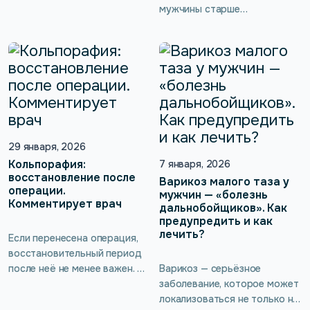
непонятно. На самом деле
мужчины старше
подобное явление
определённого возраста, эта
существует давно и даже
мужская беда может
признано официальной
нагрянуть даже к
медициной, которая
относительно молодому
использует для него такое
человеку. Если ослаблены
определение, как
мышцы тазового дна,
вульводиния. В статье
импотенция проявляется так
рассказываем, о какой
или иначе, и здесь без
депрессии идёт речь и как
профессиональных советов
29 января, 2026
она проявляется.
врача и правильного лечения
Кольпорафия:
7 января, 2026
восстановление после
не справиться. Сейчас
Варикоз малого таза у
операции.
урологи, андрологи и
мужчин — «болезнь
Комментирует врач
колопроктологи
дальнобойщиков». Как
предупредить и как
рекомендуют для
лечить?
тренировок тазовой
Если перенесена операция,
мускулатуры в домашних
восстановительный период
условиях […]
после неё не менее важен. И
Варикоз — серьёзное
кольпорафия —
заболевание, которое может
хирургическая коррекция
локализоваться не только на