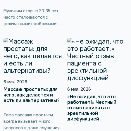
такой девайс приносит
ощутимую пользу для
Мужчины старше 30-35 лет
сексуальности и мужского
часто сталкиваются с
здоровья, не требуя никаких
деликатными проблемами: от
жертв — как тут не
бесконечных позывов в
заинтересоваться!
туалет и недержания до
Интеллектуальный тренажёр
снижения либидо и
для интимных мышц kGoal
эректильной дисфункции. Но
Boost (ускорение)/Буст
мало кто знает, что многие
работает по принципу
нарушения в интимной сфере
обратной биологической
можно предотвратить и
связи без […]
устранить с помощью
современных тренажёров
6 мая, 2026
Кегеля. Такие тренировки
Массаж простаты: для
6 мая, 2026
помогают укрепить и
чего, как делается и
«Не ожидал, что это
есть ли альтернативы?
вернуть силы мышцам
работает!» Честный
тазового дна, нормализовать
отзыв пациента с
эректильной
мочеиспускание, вернуть
Тема массажа простаты
дисфункцией
сексуальное […]
всегда вызывает много
вопросов и даже смущения.