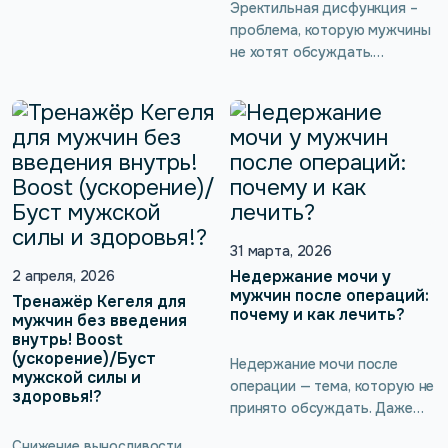
Эректильная дисфункция –
Между тем это эффективный
проблема, которую мужчины
способ поддержания
не хотят обсуждать.
мужского здоровья, который
Истинных цифр её
помогает улучшить
распространенности не
кровообращение, повысить
знает никто. Для мужчины,
потенцию и предотвратить
хоть старше 50 лет, хоть
неприятные заболевания. Но
моложе, это –
не всем комфортно
исключительно болезненная
обращаться за такой
тема! И даже если он
процедурой к врачу, да и
доходит до уролога или
самостоятельное
андролога, советы
31 марта, 2026
выполнение может быть
врача нередко могут
неудобным.
Недержание мочи у
2 апреля, 2026
игнорироваться, например,
мужчин после операций:
Тренажёр Кегеля для
почему и как лечить?
когда назначается
мужчин без введения
внутрь! Boost
аппаратное лечение
(ускорение)/Буст
импотенции. Реально ли
Недержание мочи после
мужской силы и
победить это состояние в
операции — тема, которую не
здоровья!?
домашних условиях? При чём
принято обсуждать. Даже
здесь мышцы тазового дна и
если проблема есть, её
Снижение выносливости,