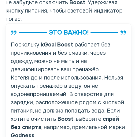
не забудьте отключить
Boost
. Удерживая
кнопку питания, чтобы световой индикатор
погас.
ЭТО ВАЖНО!
Поскольку
kGoal Boost
работает
без
проникновения
и
без смазки
,
через
одежду
, можно
не мыть
и не
дезинфицировать ваш
тренажёр
Кегеля
до и после использования. Нельзя
опускать тренажёр в воду, он не
водонепроницаемый! В отверстие для
зарядки, расположенное рядом с кнопкой
питания, не должна попадать вода. Если
хотите очистить
Boost
, выберите
спрей
без спирта
, например, премиальной марки
Godness
.