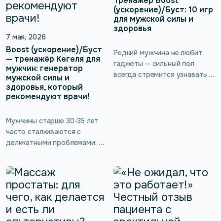
Тренажёр Boost
зонда.
вопросы, которые возникают
(ускорение)/Буст: 10 игр
для мужской силы и
до и после интимной
здоровья
пластики влагалища.
7 мая, 2026
Boost (ускорение)/Буст
Редкий мужчина не любит
— тренажёр Кегеля для
гаджеты — сильный пол
мужчин: генератор
всегда стремится узнавать и
мужской силы и
открывать для себя новое и
здоровья, который
рекомендуют врачи!
неизведанное. А уж если
такой девайс приносит
ощутимую пользу для
Мужчины старше 30-35 лет
сексуальности и мужского
часто сталкиваются с
здоровья, не требуя никаких
деликатными проблемами: от
жертв — как тут не
бесконечных позывов в
заинтересоваться!
туалет и недержания до
Интеллектуальный тренажёр
снижения либидо и
для интимных мышц kGoal
эректильной дисфункции. Но
Boost (ускорение)/Буст
мало кто знает, что многие
работает по принципу
нарушения в интимной сфере
обратной биологической
можно предотвратить и