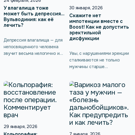
Да, у мужчин они тоже есть
24 февраля, 2026
возникает недержание после
— и они участвуют в
У влагалища тоже
30 января, 2026
операций, какие […]
поддержании эрекции,
может быть депрессия…
Скажите нет
Вульводиния: как её
семяизвержении, работе
импотенции вместе с
лечить?
простаты […]
Boost! Как не допустить
эректильной
дисфункции
Депрессия влагалища — для
непосвященного человека
звучит весьма нелогично и
Увы, с нарушениями эрекции
непонятно. На самом деле
сталкиваются не только
подобное явление
мужчины старше
существует давно и даже
определённого возраста, эта
признано официальной
мужская беда может
медициной, которая
нагрянуть даже к
использует для него такое
относительно молодому
определение, как
человеку. Если ослаблены
вульводиния. В статье
мышцы тазового дна,
рассказываем, о какой
импотенция проявляется так
депрессии идёт речь и как
или иначе, и здесь без
она проявляется.
профессиональных советов
29 января, 2026
врача и правильного лечения
Кольпорафия:
7 января, 2026