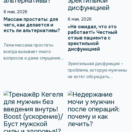
связи без […]
устранить с помощью
современных тренажёров
6 мая, 2026
Кегеля. Такие тренировки
Массаж простаты: для
6 мая, 2026
помогают укрепить и
чего, как делается и
«Не ожидал, что это
есть ли альтернативы?
вернуть силы мышцам
работает!» Честный
тазового дна, нормализовать
отзыв пациента с
эректильной
мочеиспускание, вернуть
Тема массажа простаты
дисфункцией
сексуальное […]
всегда вызывает много
вопросов и даже смущения.
Эректильная дисфункция –
Между тем это эффективный
проблема, которую мужчины
способ поддержания
не хотят обсуждать.
мужского здоровья, который
Истинных цифр её
помогает улучшить
распространенности не
кровообращение, повысить
знает никто. Для мужчины,
потенцию и предотвратить
хоть старше 50 лет, хоть
неприятные заболевания. Но
моложе, это –
не всем комфортно
исключительно болезненная
обращаться за такой
тема! И даже если он
процедурой к врачу, да и
доходит до уролога или
самостоятельное