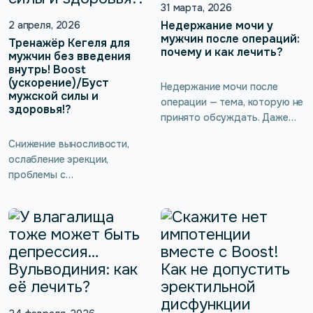
андролога, советы
31 марта, 2026
выполнение может быть
врача нередко могут
неудобным.
Недержание мочи у
2 апреля, 2026
игнорироваться, например,
мужчин после операций:
Тренажёр Кегеля для
почему и как лечить?
когда назначается
мужчин без введения
внутрь! Boost
аппаратное лечение
(ускорение)/Буст
импотенции. Реально ли
Недержание мочи после
мужской силы и
победить это состояние в
операции — тема, которую не
здоровья!?
домашних условиях? При чём
принято обсуждать. Даже
здесь мышцы тазового дна и
если проблема есть, её
Снижение выносливости,
существуют […]
часто скрывают от близких, а
ослабление эрекции,
иногда даже от врача.
проблемы с
Кажется, что это слишком
мочеиспусканием редко
личное, слишком неловкое.
происходят внезапно. Чаще
Нередко с этим
всего это постепенный
сталкиваются мужчины
сигнал о том, что организму
после операций на
нужна поддержка. И одна из
предстательной железе,
причин может быть совсем
мочевом пузыре или других
не там, где её обычно ищут.
органах малого таза.
Речь о мышцах тазового дна.
Разберёмся, почему