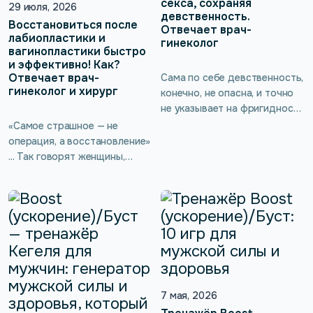
секса, сохраняя
29 июля, 2026
девственность.
Восстановиться после
Отвечает врач-
лабиопластики и
гинеколог
вагинопластики быстро
и эффективно! Как?
Отвечает врач-
Сама по себе девственность,
гинеколог и хирург
конечно, не опасна, и точно
не указывает на фригидность
или другие серьёзные
«Самое страшное — не
проблемы, однако есть
операция, а восстановление»
неочевидное последствие
... Так говорят женщины,
для здоровья — потеря
которые только планируют
тонуса интимных мышц.
лабиопластику или
Врач-гинеколог подробнее
вагинопластику. Не повлияет
расскажет о женской
ли операция на
сексуальности, а также о
чувствительность? И можно
тренажёре kGoal Boost
ли помочь организму
(ускорение)/Буст, который
восстановиться быстрее?
помогает выполнять
Вместе с врачом-
упражнения Кегеля без
гинекологом и хирургом
7 мая, 2026
введения вагинального
разбираем самые тревожные