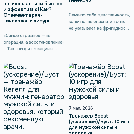
гинеколог
вагинопластики быстро
и эффективно! Как?
Отвечает врач-
Сама по себе девственность,
гинеколог и хирург
конечно, не опасна, и точно
не указывает на фригидность
или другие серьёзные
«Самое страшное — не
проблемы, однако есть
операция, а восстановление»
неочевидное последствие
... Так говорят женщины,
для здоровья — потеря
которые только планируют
тонуса интимных мышц.
лабиопластику или
Врач-гинеколог подробнее
вагинопластику. Не повлияет
расскажет о женской
ли операция на
сексуальности, а также о
чувствительность? И можно
тренажёре kGoal Boost
ли помочь организму
(ускорение)/Буст, который
восстановиться быстрее?
помогает выполнять
Вместе с врачом-
упражнения Кегеля без
гинекологом и хирургом
7 мая, 2026
введения вагинального
разбираем самые тревожные
Тренажёр Boost
зонда.
вопросы, которые возникают
(ускорение)/Буст: 10 игр
для мужской силы и
до и после интимной
здоровья