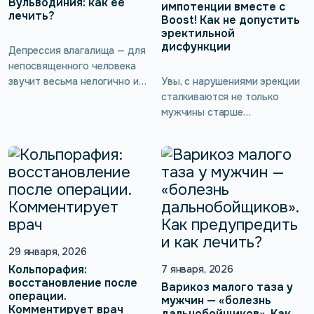
Вульводиния: как её
семяизвержении, работе
импотенции вместе с
лечить?
простаты […]
Boost! Как не допустить
эректильной
дисфункции
Депрессия влагалища — для
непосвященного человека
звучит весьма нелогично и
Увы, с нарушениями эрекции
непонятно. На самом деле
сталкиваются не только
подобное явление
мужчины старше
существует давно и даже
определённого возраста, эта
признано официальной
мужская беда может
медициной, которая
нагрянуть даже к
использует для него такое
относительно молодому
определение, как
человеку. Если ослаблены
вульводиния. В статье
мышцы тазового дна,
рассказываем, о какой
импотенция проявляется так
депрессии идёт речь и как
или иначе, и здесь без
она проявляется.
профессиональных советов
29 января, 2026
врача и правильного лечения
Кольпорафия:
7 января, 2026
восстановление после
не справиться. Сейчас
Варикоз малого таза у
операции.
урологи, андрологи и
мужчин — «болезнь
Комментирует врач
колопроктологи
дальнобойщиков». Как