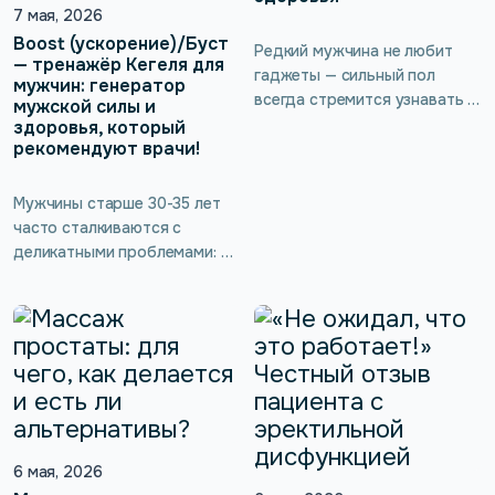
пластики влагалища.
7 мая, 2026
Boost (ускорение)/Буст
Редкий мужчина не любит
— тренажёр Кегеля для
гаджеты — сильный пол
мужчин: генератор
всегда стремится узнавать и
мужской силы и
открывать для себя новое и
здоровья, который
рекомендуют врачи!
неизведанное. А уж если
такой девайс приносит
ощутимую пользу для
Мужчины старше 30-35 лет
сексуальности и мужского
часто сталкиваются с
здоровья, не требуя никаких
деликатными проблемами: от
жертв — как тут не
бесконечных позывов в
заинтересоваться!
туалет и недержания до
Интеллектуальный тренажёр
снижения либидо и
для интимных мышц kGoal
эректильной дисфункции. Но
Boost (ускорение)/Буст
мало кто знает, что многие
работает по принципу
нарушения в интимной сфере
обратной биологической
можно предотвратить и
связи без […]
устранить с помощью
современных тренажёров
6 мая, 2026