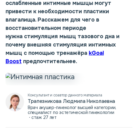
ослабленные
интимные мышцы
могут
привести к необходимости
пластики
влагалища
. Расскажем для чего в
восстановительном периоде
нужна
стимуляция мышц тазового дна
и
почему
внешняя стимуляция
интимных
мышц
с помощью тренажёра
kGoal
Boost
предпочтительнее.
Консультант и соавтор данного материала
Трапезникова Людмила Николаевна
Врач акушер-гинеколог высшей категории,
специалист по эстетической гинекологии
стаж 27 лет