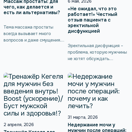
Кегеля. Такие тренировки
Массаж простаты: для
6 мая, 2026
помогают укрепить и
чего, как делается и
«Не ожидал, что это
есть ли альтернативы?
вернуть силы мышцам
работает!» Честный
тазового дна, нормализовать
отзыв пациента с
эректильной
мочеиспускание, вернуть
Тема массажа простаты
дисфункцией
сексуальное […]
всегда вызывает много
вопросов и даже смущения.
Эректильная дисфункция –
Между тем это эффективный
проблема, которую мужчины
способ поддержания
не хотят обсуждать.
мужского здоровья, который
Истинных цифр её
помогает улучшить
распространенности не
кровообращение, повысить
знает никто. Для мужчины,
потенцию и предотвратить
хоть старше 50 лет, хоть
неприятные заболевания. Но
моложе, это –
не всем комфортно
исключительно болезненная
обращаться за такой
тема! И даже если он
процедурой к врачу, да и
доходит до уролога или
самостоятельное
андролога, советы
31 марта, 2026
выполнение может быть
врача нередко могут
неудобным.
Недержание мочи у
2 апреля, 2026
игнорироваться, например,
мужчин после операций: