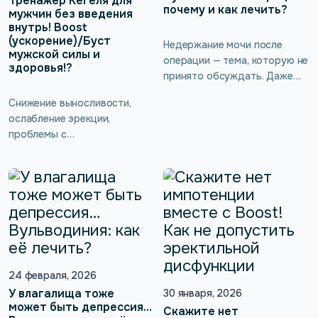
Тренажёр Кегеля для
почему и как лечить?
когда назначается
мужчин без введения
внутрь! Boost
аппаратное лечение
(ускорение)/Буст
импотенции. Реально ли
Недержание мочи после
мужской силы и
победить это состояние в
операции — тема, которую не
здоровья!?
домашних условиях? При чём
принято обсуждать. Даже
здесь мышцы тазового дна и
если проблема есть, её
Снижение выносливости,
существуют […]
часто скрывают от близких, а
ослабление эрекции,
иногда даже от врача.
проблемы с
Кажется, что это слишком
мочеиспусканием редко
личное, слишком неловкое.
происходят внезапно. Чаще
Нередко с этим
всего это постепенный
сталкиваются мужчины
сигнал о том, что организму
после операций на
нужна поддержка. И одна из
предстательной железе,
причин может быть совсем
мочевом пузыре или других
не там, где её обычно ищут.
органах малого таза.
Речь о мышцах тазового дна.
Разберёмся, почему
Да, у мужчин они тоже есть
24 февраля, 2026
возникает недержание после
— и они участвуют в
У влагалища тоже
30 января, 2026
операций, какие […]
поддержании эрекции,
может быть депрессия…
Скажите нет