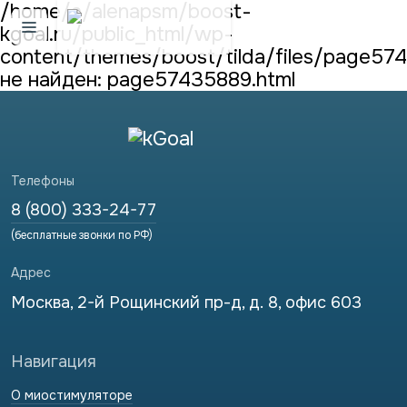
/home/a/alenapsm/boost-
kgoal.ru/public_html/wp-
Открыть меню
content/themes/boost/tilda/files/page5
не найден: page57435889.html
Телефоны
8 (800) 333-24-77
(бесплатные звонки по РФ)
Адрес
Москва, 2-й Рощинский пр-д, д. 8, офис 603
Навигация
О миостимуляторе