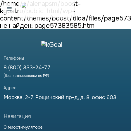
/home/a/alenapsm/boost-
kgoal.ru/public_html/wp-
Открыть меню
content/themes/boost/tilda/files/page5
не найден: page57383585.html
Телефоны
8 (800) 333-24-77
(бесплатные звонки по РФ)
Адрес
Москва, 2-й Рощинский пр-д, д. 8, офис 603
Навигация
О миостимуляторе